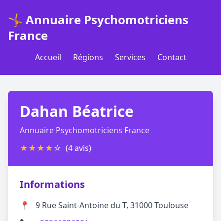
🤸 Annuaire Psychomotriciens
France
Accueil
Régions
Services
Contact
Dahan Béatrice
Annuaire Psychomotriciens France
★
★
★
★
☆
(4 avis)
Informations
📍
9 Rue Saint-Antoine du T, 31000 Toulouse