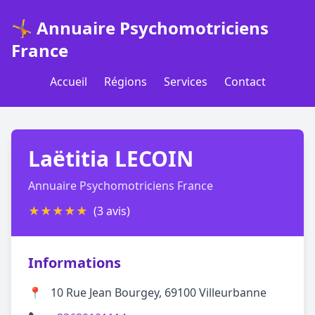
🤸 Annuaire Psychomotriciens
France
Accueil
Régions
Services
Contact
Laëtitia LECOIN
Annuaire Psychomotriciens France
★
★
★
★
★
(3 avis)
Informations
📍
10 Rue Jean Bourgey, 69100 Villeurbanne