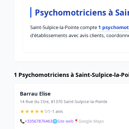
Psychomotriciens à Sain
Saint-Sulpice-la-Pointe compte
1 psychomot
d'établissements avec avis clients, coordonné
1 Psychomotriciens à Saint-Sulpice-la-Po
Barrau Elise
14 Rue du Ctre, 81370 Saint-Sulpice-la-Pointe
★
★
★
★
★
•
5/5
1 avis
📞
+33567876463
🌐
Site web
📍
Google Maps