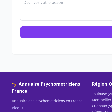
🤸 Annuaire Psychomotriciens
Région O
France
Toulouse (2
Montpellier 
Annuaire des psychomotriciens en France.
Cugnaux (5)
Blog →
Nîmes (5)