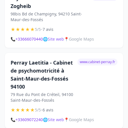
Zogheib
98bis Bd de Champigny, 94210 Saint-
Maur-des-Fossés
★
★
★
★
★
•
5/5
7 avis
📞
+33666070440
🌐
Site web
📍
Google Maps
Perray Laetitia - Cabinet
www.cabinet-perray.fr
de psychomotricité à
Saint-Maur-des-Fossés
94100
79 Rue du Pont de Créteil, 94100
Saint-Maur-des-Fossés
★
★
★
★
★
•
5/5
6 avis
📞
+33609072240
🌐
Site web
📍
Google Maps