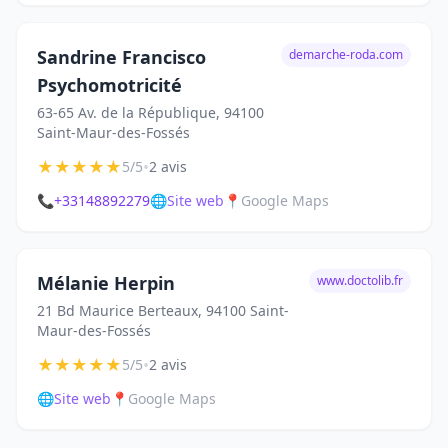
Sandrine Francisco
demarche-roda.com
Psychomotricité
63-65 Av. de la République, 94100
Saint-Maur-des-Fossés
★
★
★
★
★
•
5/5
2 avis
📞
+33148892279
🌐
Site web
📍
Google Maps
Mélanie Herpin
www.doctolib.fr
21 Bd Maurice Berteaux, 94100 Saint-
Maur-des-Fossés
★
★
★
★
★
•
5/5
2 avis
🌐
Site web
📍
Google Maps