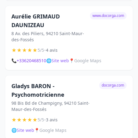
Aurélie GRIMAUD
www.docorga.com
DAUNIZEAU
8 Av. des Piliers, 94210 Saint-Maur-
des-Fossés
★
★
★
★
★
•
5/5
4 avis
📞
+33620468510
🌐
Site web
📍
Google Maps
Gladys BARON -
docorga.com
Psychomotricienne
98 Bis Bd de Champigny, 94210 Saint-
Maur-des-Fossés
★
★
★
★
★
•
5/5
3 avis
🌐
Site web
📍
Google Maps