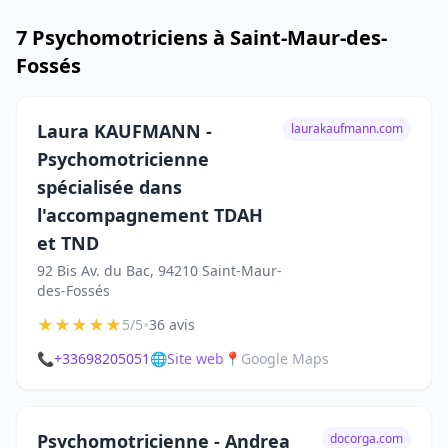
7 Psychomotriciens à Saint-Maur-des-
Fossés
Laura KAUFMANN -
laurakaufmann.com
Psychomotricienne
spécialisée dans
l'accompagnement TDAH
et TND
92 Bis Av. du Bac, 94210 Saint-Maur-
des-Fossés
★
★
★
★
★
•
5/5
36 avis
📞
+33698205051
🌐
Site web
📍
Google Maps
Psychomotricienne - Andrea
docorga.com