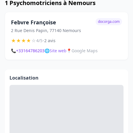
1 Psychomotriciens à Nemours
Febvre Françoise
docorga.com
2 Rue Denis Papin, 77140 Nemours
★
★
★
★
☆
•
4/5
2 avis
📞
+33164786203
🌐
Site web
📍
Google Maps
Localisation