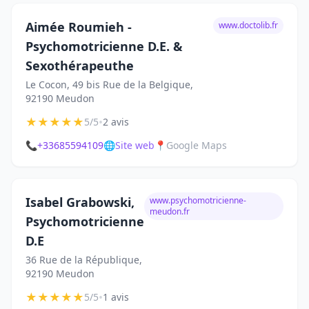
Aimée Roumieh -
www.doctolib.fr
Psychomotricienne D.E. &
Sexothérapeuthe
Le Cocon, 49 bis Rue de la Belgique,
92190 Meudon
★
★
★
★
★
•
5/5
2 avis
📞
+33685594109
🌐
Site web
📍
Google Maps
Isabel Grabowski,
www.psychomotricienne-
meudon.fr
Psychomotricienne
D.E
36 Rue de la République,
92190 Meudon
★
★
★
★
★
•
5/5
1 avis