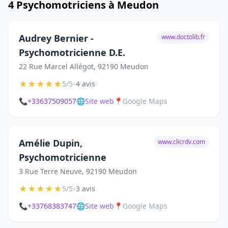
4 Psychomotriciens à Meudon
Audrey Bernier -
www.doctolib.fr
Psychomotricienne D.E.
22 Rue Marcel Allégot, 92190 Meudon
★
★
★
★
★
•
5/5
4 avis
📞
+33637509057
🌐
Site web
📍
Google Maps
Amélie Dupin,
www.clicrdv.com
Psychomotricienne
3 Rue Terre Neuve, 92190 Meudon
★
★
★
★
★
•
5/5
3 avis
📞
+33768383747
🌐
Site web
📍
Google Maps