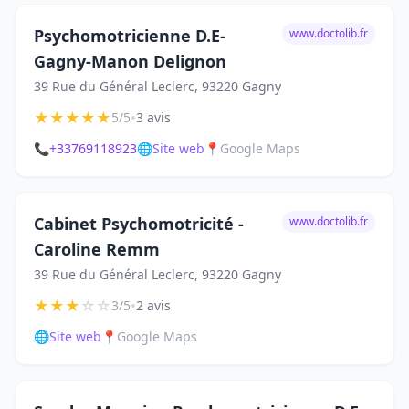
Psychomotricienne D.E-
www.doctolib.fr
Gagny-Manon Delignon
39 Rue du Général Leclerc, 93220 Gagny
★
★
★
★
★
•
5/5
3 avis
📞
+33769118923
🌐
Site web
📍
Google Maps
Cabinet Psychomotricité -
www.doctolib.fr
Caroline Remm
39 Rue du Général Leclerc, 93220 Gagny
★
★
★
☆
☆
•
3/5
2 avis
🌐
Site web
📍
Google Maps