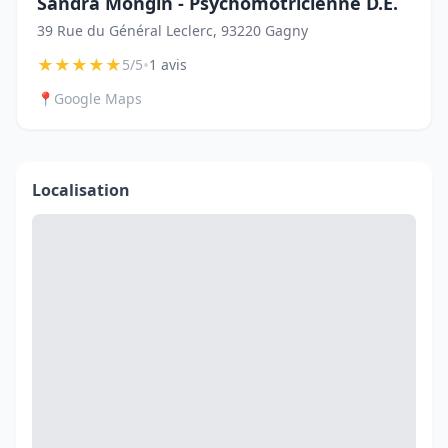
Sandra Mongin - Psychomotricienne D.E.
39 Rue du Général Leclerc, 93220 Gagny
★
★
★
★
★
•
5/5
1 avis
📍
Google Maps
Localisation