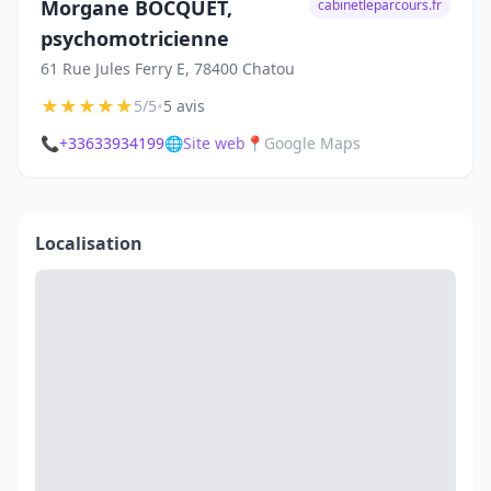
Morgane BOCQUET,
cabinetleparcours.fr
psychomotricienne
61 Rue Jules Ferry E, 78400 Chatou
★
★
★
★
★
•
5/5
5 avis
📞
+33633934199
🌐
Site web
📍
Google Maps
Localisation