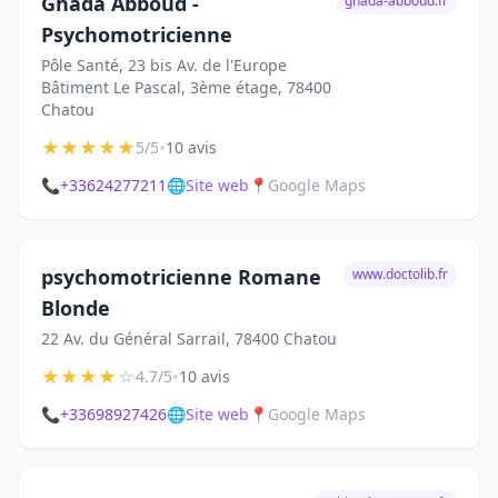
Ghada Abboud -
ghada-abboud.fr
Psychomotricienne
Pôle Santé, 23 bis Av. de l'Europe
Bâtiment Le Pascal, 3ème étage, 78400
Chatou
★
★
★
★
★
•
5/5
10 avis
📞
+33624277211
🌐
Site web
📍
Google Maps
psychomotricienne Romane
www.doctolib.fr
Blonde
22 Av. du Général Sarrail, 78400 Chatou
★
★
★
★
☆
•
4.7/5
10 avis
📞
+33698927426
🌐
Site web
📍
Google Maps