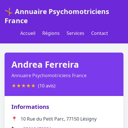
🤸 Annuaire Psychomotriciens
France
Accueil
Régions
Services
Contact
Andrea Ferreira
Annuaire Psychomotriciens France
★
★
★
★
★
(10 avis)
Informations
📍
10 Rue du Petit Parc, 77150 Lésigny