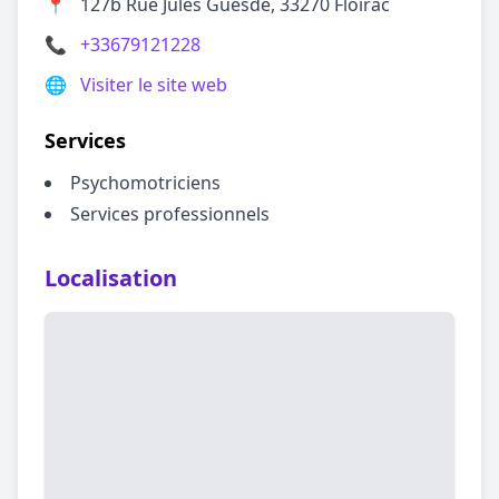
📍
127b Rue Jules Guesde, 33270 Floirac
📞
+33679121228
🌐
Visiter le site web
Services
Psychomotriciens
Services professionnels
Localisation