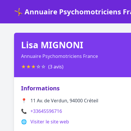
🤸 Annuaire Psychomotriciens F
Lisa MIGNONI
Annuaire Psychomotriciens France
★
★
★
☆
☆
(3 avis)
Informations
📍
11 Av. de Verdun, 94000 Créteil
📞
+33645596716
🌐
Visiter le site web