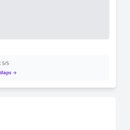
: 5/5
e Maps →