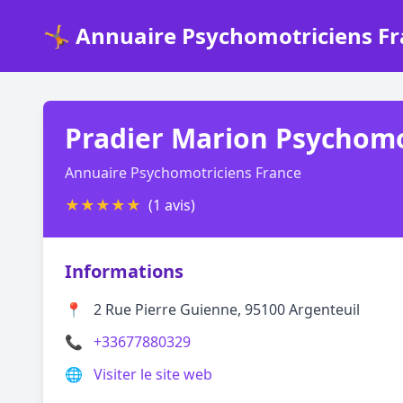
🤸 Annuaire Psychomotriciens F
Pradier Marion Psychomo
Annuaire Psychomotriciens France
★
★
★
★
★
(1 avis)
Informations
📍
2 Rue Pierre Guienne, 95100 Argenteuil
📞
+33677880329
🌐
Visiter le site web