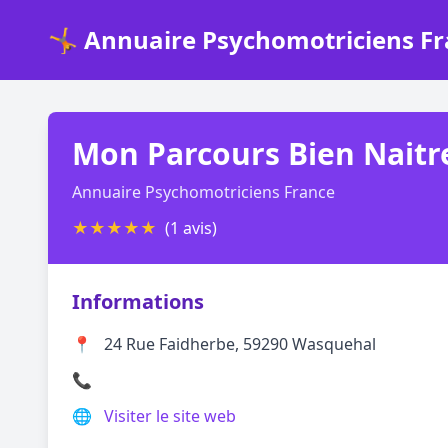
🤸 Annuaire Psychomotriciens F
Mon Parcours Bien Naitr
Annuaire Psychomotriciens France
★
★
★
★
★
(1 avis)
Informations
📍
24 Rue Faidherbe, 59290 Wasquehal
📞
🌐
Visiter le site web