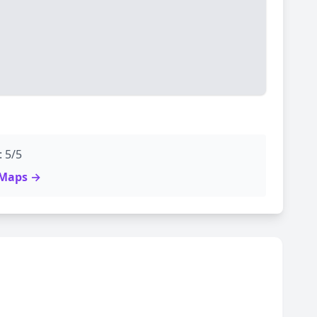
: 5/5
e Maps →