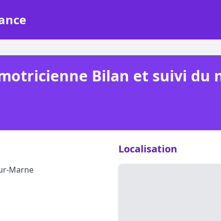
rance
tricienne Bilan et suivi du n
Localisation
sur-Marne