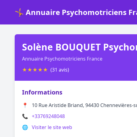
🤸 Annuaire Psychomotriciens F
Solène BOUQUET Psychomo
Annuaire Psychomotriciens France
★
★
★
★
★
(31 avis)
Informations
📍
10 Rue Aristide Briand, 94430 Chennevières-
📞
+33769248048
🌐
Visiter le site web