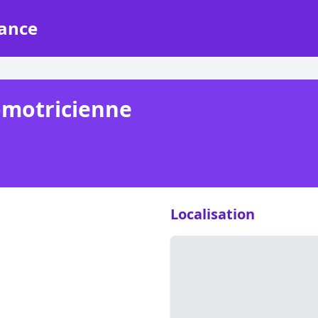
rance
omotricienne
Localisation