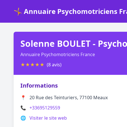
🤸 Annuaire Psychomotriciens F
Solenne BOULET - Psych
Annuaire Psychomotriciens France
★
★
★
★
★
(8 avis)
Informations
📍
20 Rue des Teinturiers, 77100 Meaux
📞
+33695129559
🌐
Visiter le site web