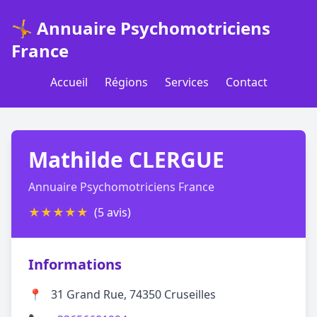
🤸 Annuaire Psychomotriciens
France
Accueil
Régions
Services
Contact
Mathilde CLERGUE
Annuaire Psychomotriciens France
★
★
★
★
★
(5 avis)
Informations
📍
31 Grand Rue, 74350 Cruseilles